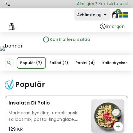
Allergier? Kontakta oss!
0
Avhämtning
Imorgon
Kontrollera saldo
Populär
(
7
)
Sallad
(
8
)
Panini
(
4
)
Kalla drycker
(
2
Populär
Insalata Di Pollo
Marinerad kyckling, napolitansk
salladsmix, pasta, lingonglaze,
picklad rödlök, gurka,
129 KR
körsbärstomater, Grana Padano,