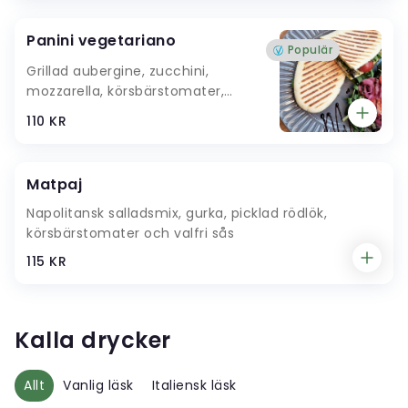
Panini vegetariano
Populär
Grillad aubergine, zucchini,
mozzarella, körsbärstomater,
napolitansk salladsmix
110 KR
Matpaj
Napolitansk salladsmix, gurka, picklad rödlök,
körsbärstomater och valfri sås
115 KR
Kalla drycker
Allt
Vanlig läsk
Italiensk läsk