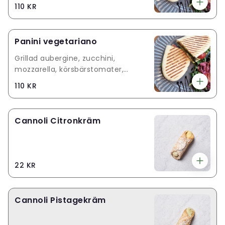
körsbärstomater
110 KR
Panini vegetariano
Grillad aubergine, zucchini,
mozzarella, körsbärstomater,
napolitansk salladsmix
110 KR
Cannoli Citronkräm
22 KR
Cannoli Pistagekräm