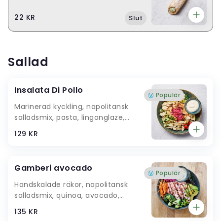
22 KR
Slut
Sallad
Insalata Di Pollo
Populär
Marinerad kyckling, napolitansk
salladsmix, pasta, lingonglaze,
picklad rödlök, gurka,
129 KR
körsbärstomater, Grana Padano,
päron, jordnötter, vitlöksdressing
Gamberi avocado
Populär
Handskalade räkor, napolitansk
salladsmix, quinoa, avocado,
picklad rödlök, sojabönor, broccoli,
135 KR
riven rotfrukt, bladpersilja, lime-