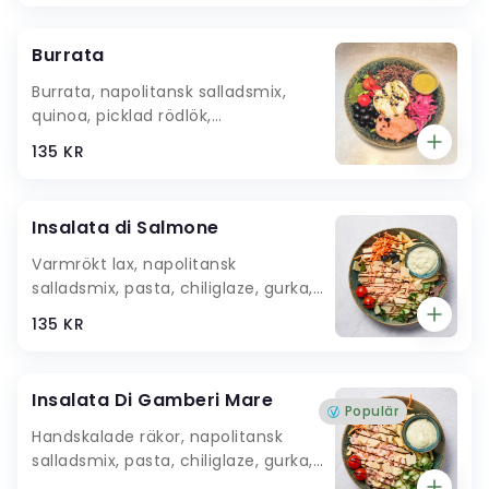
habanero dressing
Burrata
Burrata, napolitansk salladsmix,
quinoa, picklad rödlök,
kärsbertomater, rödbetshummus,
135 KR
kronärtskocka, oliver, pistage,
vinegrett
Insalata di Salmone
Varmrökt lax, napolitansk
salladsmix, pasta, chiliglaze, gurka,
körsbärstomater, oliver, riven
135 KR
rotfrukt, Grana Padano,
cashewnötter, ruccolakräm
Insalata Di Gamberi Mare
Populär
Handskalade räkor, napolitansk
salladsmix, pasta, chiliglaze, gurka,
körsbärstomater, riven rotfrukt,