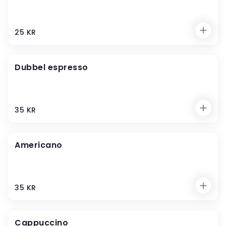
25 KR
Dubbel espresso
35 KR
Americano
35 KR
Cappuccino