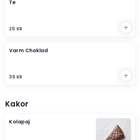
Te
25 KR
Varm Choklad
39 KR
Kakor
Kolapaj