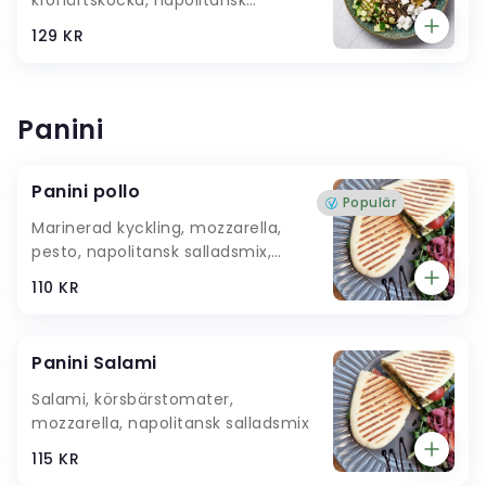
salladsmix, bulgur, quinoa,
129 KR
sojabönor, picklad rödlök, gurka,
körsbärstomater, cashewnötter,
vinägrettdressing
Panini
Panini pollo
Populär
Marinerad kyckling, mozzarella,
pesto, napolitansk salladsmix,
körsbärstomater
110 KR
Panini Salami
Salami, körsbärstomater,
mozzarella, napolitansk salladsmix
115 KR