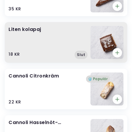
35 KR
Liten kolapaj
18 KR
Slut
Cannoli Citronkräm
Populär
22 KR
Cannoli Hasselnöt-
chokladkräm