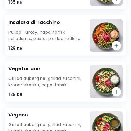
135 KR
Grana Padano, cashewnötter,
ruccolakräm
Insalata di Tacchino
Pulled Turkey, napolitansk
salladsmix, pasta, picklad rödlök,
sojabönor, gurka, körsbärstomater,
129 KR
sötade lingon, riven rotfrukt,
jordnötter, chilimajonnäsdressing
Vegetariano
Grillad aubergine, grillad zucchini,
kronärtskocka, napolitansk
salladsmix, bulgur, quinoa,
129 KR
sojabönor, picklad rödlök, gurka,
körsbärstomater, Grana Padano,
cashewnötter, vitlöksdressing
Vegano
Grillad aubergine, grillad zucchini,
kronärtskocka, napolitansk