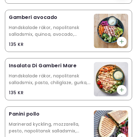
päron, jordnötter, vitlöksdressing
Gamberi avocado
Handskalade räkor, napolitansk
salladsmix, quinoa, avocado,
picklad rödlök, sojabönor, broccoli,
135 KR
riven rotfrukt, bladpersilja, lime-
habanero dressing
Insalata Di Gamberi Mare
Handskalade räkor, napolitansk
salladsmix, pasta, chiliglaze, gurka,
körsbärstomater, riven rotfrukt,
135 KR
Grana Padano, cashewnötter,
ruccolakräm
Panini pollo
Marinerad kyckling, mozzarella,
pesto, napolitansk salladsmix,